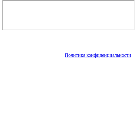
Copyright © 2026. Аренда VIP-самолета, аренда частного
вертолета | Заказ чартера, заказ рейса. Все права защищены.
Запрещено использование материалов сайта без согласия его
авторов и обратной ссылки.
Политика конфиденциальности