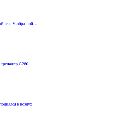
лайнера V-образной…
ый тренажер G280
поднялся в воздух