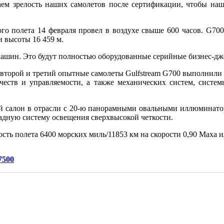
иваем зрелость наших самолетов после сертификации, чтобы на
го полета 14 февраля провел в воздухе свыше 600 часов. G7
и высоты 16 459 м.
машин. Это будут полностью оборудованные серийные бизнес-дж
что второй и третий опытные самолеты Gulfstream G700 выполнил
ачеств и управляемости, а также механических систем, систе
салон в отрасли с 20-ю панорамными овальными иллюминаторами
адную систему освещения сверхвысокой четкости.
ость полета 6400 морских миль/11853 км на скорости 0,90 Маха и
7500