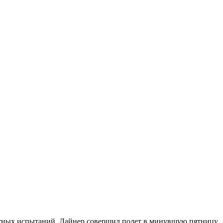
етных испытаний. Лайнер совершил полет в минувшую пятницу,