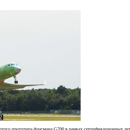
твертого прототипа флагмана G700 в рамках сертификационных л