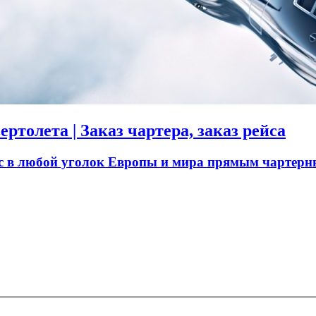
ртолета | Заказ чартера, заказ рейса
ас в любой уголок Европы и мира прямым чартерн