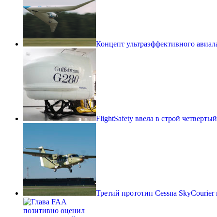
Концепт ультраэффективного авиа
FlightSafety ввела в строй четверт
Третий прототип Cessna SkyCourier 