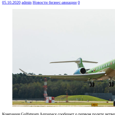
05.10.2020
admin
Новости бизнес-авиации
0
Компания Gulfstream Aerospace сообщает о первом полете че