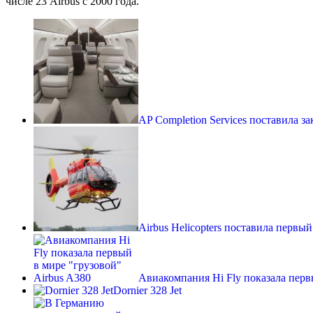
числе 23 Airbus с 2000 года.
AP Completion Services поставила з
Airbus Helicopters поставила перв
Авиакомпания Hi Fly показала пер
Dornier 328 Jet