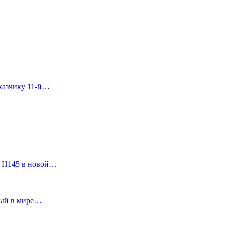
аказчику 11-й…
ый H145 в новой…
вый в мире…