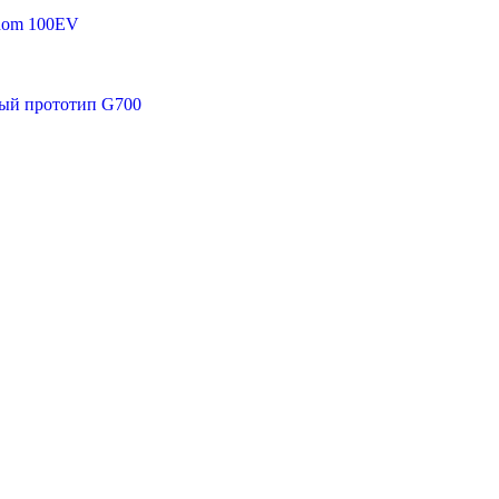
nom 100EV
тый прототип G700