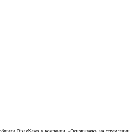
сообщили BizavNews в компании. «Основываясь на стремлении