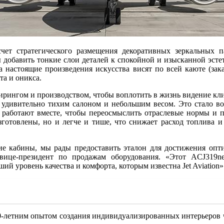
чет стратегического размещения декоративных зеркальных п
 добавить тонкие слои деталей к спокойной и изысканной эсте
а настоящие произведения искусства висят по всей каюте (зак
та и оникса.
ирингом и производством, чтобы воплотить в жизнь видение кл
с удивительно тихим салоном и небольшим весом. Это стало во
 работают вместе, чтобы переосмыслить отраслевые нормы и п
зготовлены, но и легче и тише, что снижает расход топлива 
ие кабины, мы рады предоставить эталон для достижения опти
вице-президент по продажам оборудования. «Этот ACJ319ne
ий уровень качества и комфорта, которым известна Jet Aviation»
 40-летним опытом создания индивидуализированных интерьеров 