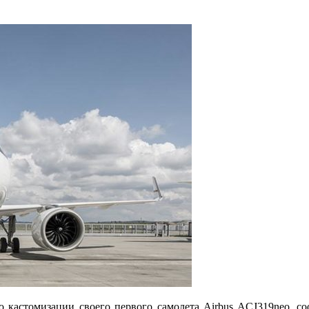
 по кастомизации своего первого самолета Airbus ACJ319neo, 