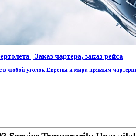
ртолета | Заказ чартера, заказ рейса
ас в любой уголок Европы и мира прямым чартерн