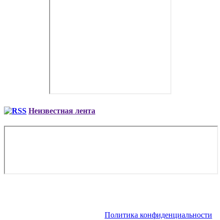
Неизвестная лента
Copyright © 2026. Аренда VIP-самолета, аренда частного
вертолета | Заказ чартера, заказ рейса. Все права защищены.
Запрещено использование материалов сайта без согласия его
авторов и обратной ссылки.
Политика конфиденциальности