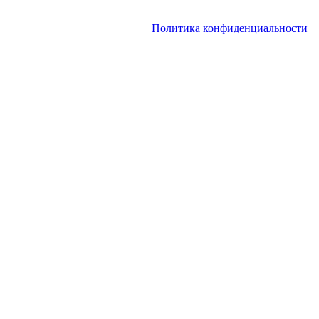
вертолета | Заказ чартера, заказ рейса. Все права защищены.
Запрещено использование материалов сайта без согласия его
авторов и обратной ссылки.
Политика конфиденциальности