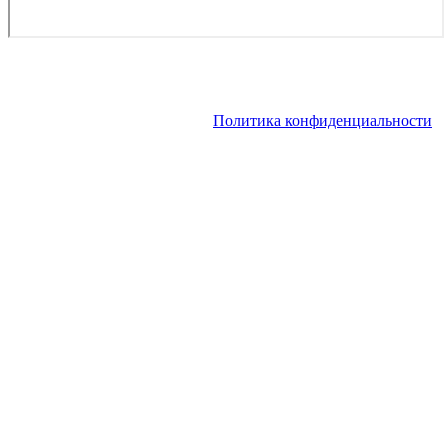
Copyright © 2026. Аренда VIP-самолета, аренда частного
вертолета | Заказ чартера, заказ рейса. Все права защищены.
Запрещено использование материалов сайта без согласия его
авторов и обратной ссылки.
Политика конфиденциальности