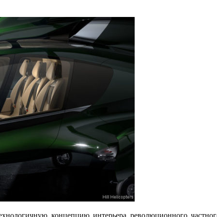
отехнологичную концепцию интерьера революционного частно