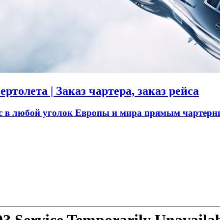
ртолета | Заказ чартера, заказ рейса
ас в любой уголок Европы и мира прямым чартерн