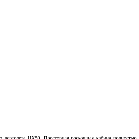
го вертолета HX50. Просторная роскошная кабина полностью