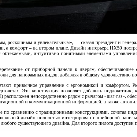
тым, роскошным и увлекательным», — сказал президент и генера
, а комфорт – на втором плане. Дизайн интерьера HX50 постро
т с обтекаемыми, интуитивно понятными элементами управлени
еретекание от приборной панели к дверям, обеспечивающее 
люки для панорамных видов, добавляя к общему удовольствию п
етают привычное управление с эргономикой и комфортом. 
ертолетах. Эта конструкция позволяет добавить подлокотник,
PI) расположен непосредственно рядом с рычагом «шаг-газ», об
авигационной и коммуникационной информацией, а также автопи
е по сравнению с традиционными конструкциями, сочетая инди
икальный дизайн полностью интегрирован с приборной панель
 любого существующего дизайна. Для второго пилота доступен 