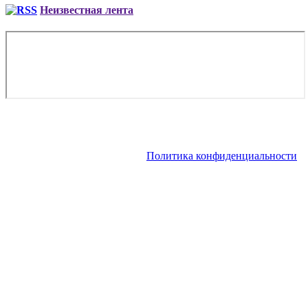
Неизвестная лента
Copyright © 2026. Аренда VIP-самолета, аренда частного
вертолета | Заказ чартера, заказ рейса. Все права защищены.
Запрещено использование материалов сайта без согласия его
авторов и обратной ссылки.
Политика конфиденциальности