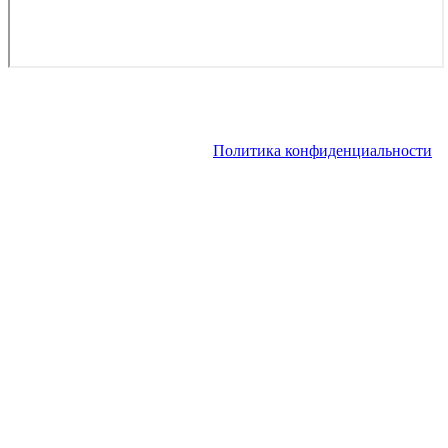
Copyright © 2026. Аренда VIP-самолета, аренда частного
вертолета | Заказ чартера, заказ рейса. Все права защищены.
Запрещено использование материалов сайта без согласия его
авторов и обратной ссылки.
Политика конфиденциальности