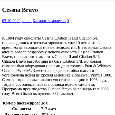
Cessna Bravo
05.10.2020
admin
Каталог самолетов
0
К 1994 году самолеты Cessna Citation II and Citation S/II
производились и эксплуатировались уже 10 лет и это было
время когда вводились новые технологии. В это время Cessna
анонсировала разработку нового самолета Cessna Citation
Bravo, призванного заменить Citation II and Citation S/II.
Citation Bravo разработана на базе Citation S/II, но новый
самолет был оборудован новыми двигателями Pratt & Whitney
Canada PW530A. Заменена передняя стойка шасси и
установлена новая цифровая авионика Honeywell Primus 1000.
Самолет прошел американскую сертификацию в 1996 году,
тогда и состоялась первая поставка нового самолета.
Программа производства Citation Bravo была закрыта в 2006
году. Всего было выпущено 337 самолетов.
Кол-во пассажиров:
до 8
Скорость:
713 км/ч
Дальность полета:
2950 км