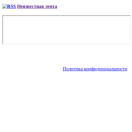
Неизвестная лента
Copyright © 2026. Аренда VIP-самолета, аренда частного
вертолета | Заказ чартера, заказ рейса. Все права защищены.
Запрещено использование материалов сайта без согласия его
авторов и обратной ссылки.
Политика конфиденциальности